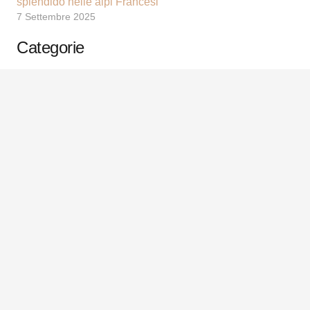
splendido nelle alpi Francesi
7 Settembre 2025
Categorie
Abbigliamento
(1)
Attrezzatura 365
(5)
Manutenzione
(5)
Viaggi
(30)