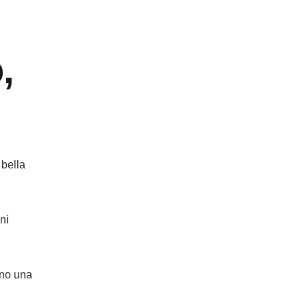
,
 bella
ni
ano una