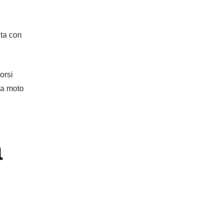
ita con
orsi
na moto
a