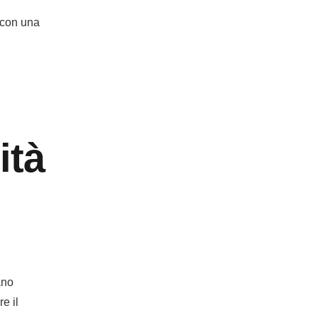
o con una
ità
ano
re il