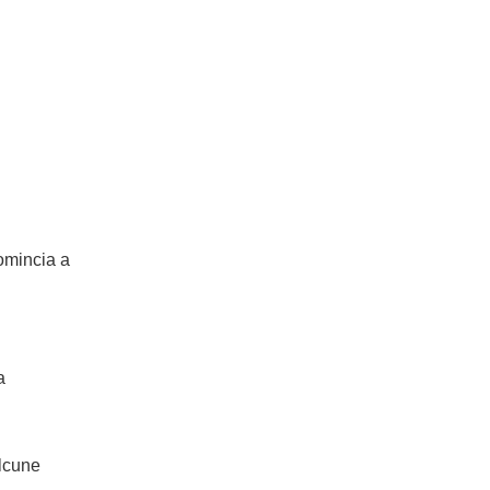
omincia a
a
alcune